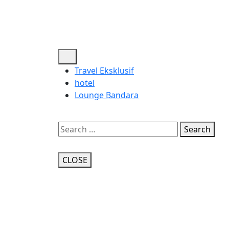
Skip
to
content
Open
Button
Travel Eksklusif
hotel
Lounge Bandara
Close
Button
Search
CLOSE