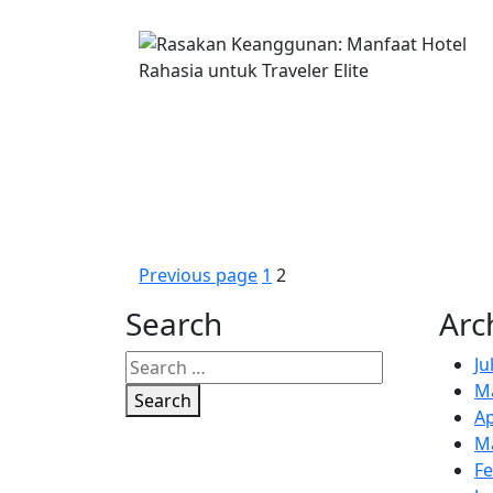
Posts
Page
Page
Previous page
1
2
pagination
Search
Arc
Ju
M
Search
Ap
M
Fe