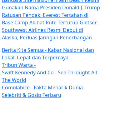
Bandara Internasional Palm Beach Resmi
Gunakan Nama Presiden Donald J. Trump
Ratusan Pendaki Everest Tertahan di
Base Camp Akibat Rute Tertutup Gletser
Southwest Airlines Resmi Debut di
Alaska, Perluas Jaringan Penerbangan
Berita Kita Semua - Kabar Nasional dan
Lokal, Cepat dan Terpercaya
Tribun Warta -
Swift Kennedy And Co - See Throught All
The World
Comolahice - Fakta Menarik Dunia
Selebriti & Gosip Terbaru