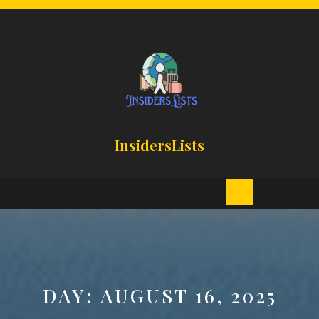
Skip
to
content
InsidersLists
Open
Button
DAY:
AUGUST 16, 2025