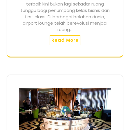
terbaik kini bukan lagi sekadar ruang
tunggu bagi penumpang kelas bisnis dan
first class. Di berbagai belahan dunia,
airport lounge telah berevolusi menjadi
ruang…
Read More