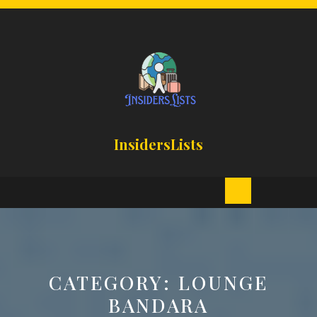
Skip
to
content
InsidersLists
Open
Button
CATEGORY:
LOUNGE
BANDARA