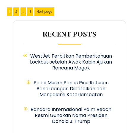
Posts
Page
Page
Page
1
2
…
5
Next page
pagination
RECENT POSTS
WestJet Terbitkan Pemberitahuan
Lockout setelah Awak Kabin Ajukan
Rencana Mogok
Badai Musim Panas Picu Ratusan
Penerbangan Dibatalkan dan
Mengalami Keterlambatan
Bandara Internasional Palm Beach
Resmi Gunakan Nama Presiden
Donald J. Trump