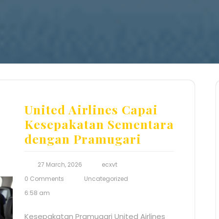
United Airlines Capai
Kesepakatan Sementara
dengan Pramugari
27 March, 2026
ecxvt
0 Comments
Uncategorized
6:58 am
Kesepakatan Pramugari United Airlines