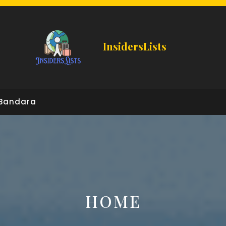
InsidersLists
Bandara
HOME