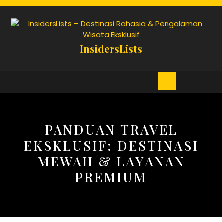
Skip
to
content
InsidersLists
Open
Button
PANDUAN TRAVEL
EKSKLUSIF: DESTINASI
MEWAH & LAYANAN
PREMIUM