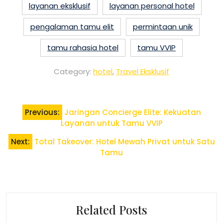
layanan eksklusif
layanan personal hotel
pengalaman tamu elit
permintaan unik
tamu rahasia hotel
tamu VVIP
Category:
hotel
,
Travel Eksklusif
Post
Previous:
Jaringan Concierge Elite: Kekuatan
navigation
Layanan untuk Tamu VVIP
Next:
Total Takeover: Hotel Mewah Privat untuk Satu
Tamu
Related Posts