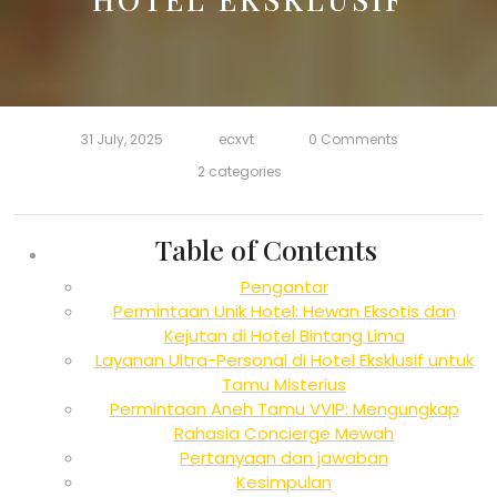
31 July, 2025
ecxvt
0 Comments
2 categories
Table of Contents
Pengantar
Permintaan Unik Hotel: Hewan Eksotis dan
Kejutan di Hotel Bintang Lima
Layanan Ultra-Personal di Hotel Eksklusif untuk
Tamu Misterius
Permintaan Aneh Tamu VVIP: Mengungkap
Rahasia Concierge Mewah
Pertanyaan dan jawaban
Kesimpulan