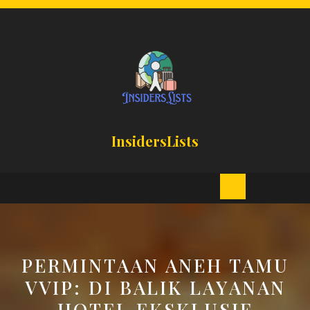
Skip
to
content
InsidersLists
Open
Button
PERMINTAAN ANEH TAMU
VVIP: DI BALIK LAYANAN
HOTEL EKSKLUSIF