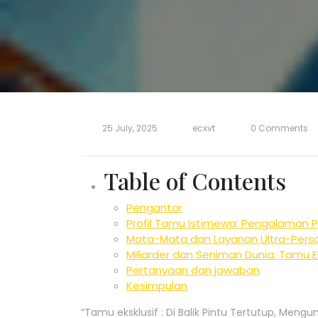
25 July, 2025
ecxvt
0 Comments
Table of Contents
Pengantar
Profil Tamu Istimewa: Pengalaman Pr
Mata-Mata dan Layanan Ultra-Perso
Miliarder dan Seniman Dunia: Tamu Ek
Pertanyaan dan jawaban
Kesimpulan
“Tamu eksklusif : Di Balik Pintu Tertutup, Meng