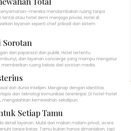
emewahan Total
adar kenyamanan—mereka mendambakan ruang tanpa
antai atau hotel demi menjaga privasi. Hotel di
arkan layanan seperti chef pribadi dan sistem
i Sorotan
ungan dari paparazzi dan publik. Hotel tertentu
rsembunyi, dan layanan concierge yang mampu mengatur
mi memberikan ruang bebas dari sorotan media.
terius
al dari dunia intelijen. Menginap dengan identitas
s dan teknologi komunikasi terenkripsi. Di hotel-hotel
lak, mengalahkan kemewahan sekalipun.
ntuk Setiap Tamu
ada detail layanan. Mulai dari makan malam privat, acara
enuhi tanpa batas. Tamu bukan hanya dimanjakan, tapi