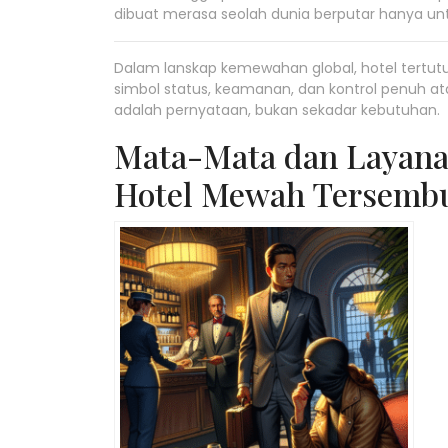
dibuat merasa seolah dunia berputar hanya un
Dalam lanskap kemewahan global, hotel tertu
simbol status, keamanan, dan kontrol penuh a
adalah pernyataan, bukan sekadar kebutuhan.
Mata-Mata dan Layanan
Hotel Mewah Tersemb