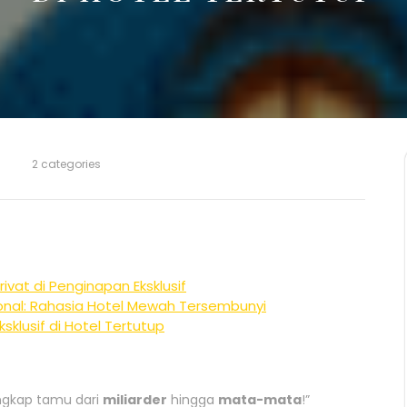
2 categories
ivat di Penginapan Eksklusif
nal: Rahasia Hotel Mewah Tersembunyi
sklusif di Hotel Tertutup
ungkap tamu dari
miliarder
hingga
mata-mata
!”