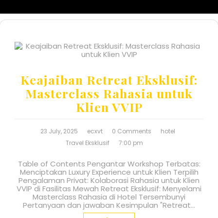
Keajaiban Retreat Eksklusif:
Masterclass Rahasia untuk
Klien VVIP
23 July, 2025
ecxvt
0 Comments
hotel
Travel Eksklusif
7:00 pm
Table of Contents Pengantar Workshop Terbatas:
Menciptakan Luxury Experience untuk Klien Terpilih
Pengalaman Privat: Kolaborasi Rahasia untuk Klien
VVIP di Fasilitas Mewah Retreat Eksklusif: Menyelami
Masterclass Rahasia di Hotel Tersembunyi
Pertanyaan dan jawaban Kesimpulan "Retreat…