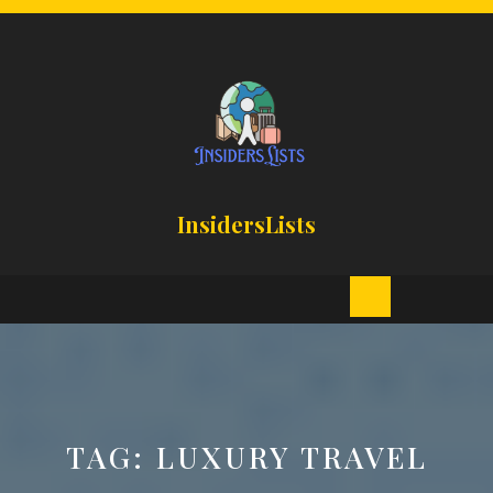
Skip
to
content
InsidersLists
Open
Button
TAG:
LUXURY TRAVEL