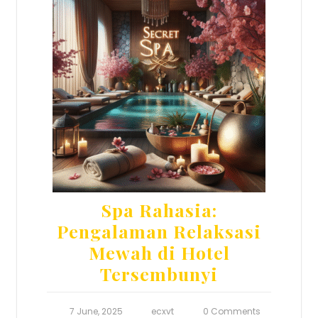
Spa Rahasia:
Pengalaman Relaksasi
Mewah di Hotel
Tersembunyi
7 June, 2025
ecxvt
0 Comments