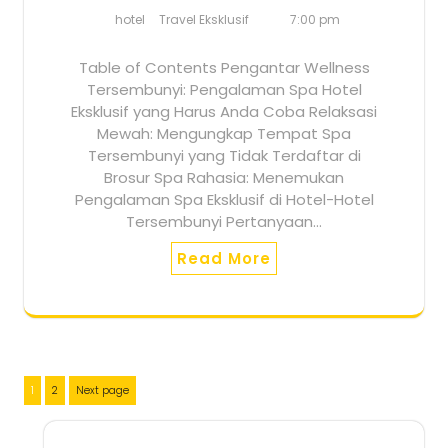
hotel
Travel Eksklusif
7:00 pm
Table of Contents Pengantar Wellness
Tersembunyi: Pengalaman Spa Hotel
Eksklusif yang Harus Anda Coba Relaksasi
Mewah: Mengungkap Tempat Spa
Tersembunyi yang Tidak Terdaftar di
Brosur Spa Rahasia: Menemukan
Pengalaman Spa Eksklusif di Hotel-Hotel
Tersembunyi Pertanyaan…
Read More
Posts
Page
Page
1
2
Next page
pagination