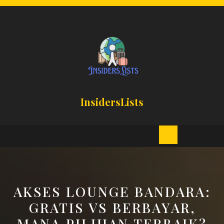
Skip
to
content
InsidersLists
Open
Button
AKSES LOUNGE BANDARA:
GRATIS VS BERBAYAR,
MANA PILIHAN TERBAIK?