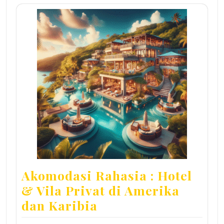
Akomodasi Rahasia : Hotel
& Vila Privat di Amerika
dan Karibia