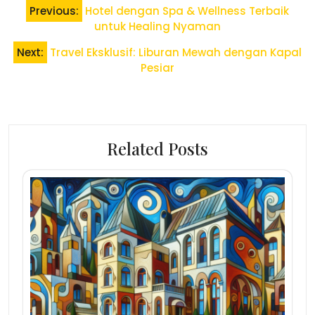
Post
Previous:
Hotel dengan Spa & Wellness Terbaik
navigation
untuk Healing Nyaman
Next:
Travel Eksklusif: Liburan Mewah dengan Kapal
Pesiar
Related Posts