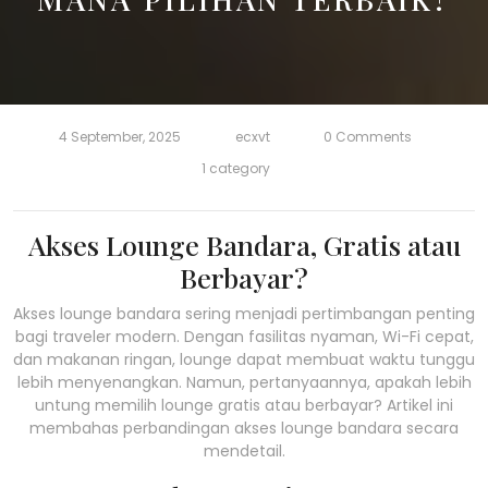
4 September, 2025
ecxvt
0 Comments
1 category
Akses Lounge Bandara, Gratis atau
Berbayar?
Akses lounge bandara sering menjadi pertimbangan penting
bagi traveler modern. Dengan fasilitas nyaman, Wi-Fi cepat,
dan makanan ringan, lounge dapat membuat waktu tunggu
lebih menyenangkan. Namun, pertanyaannya, apakah lebih
untung memilih lounge gratis atau berbayar? Artikel ini
membahas perbandingan akses lounge bandara secara
mendetail.