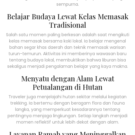
sempurna.
Belajar Budaya Lewat Kelas Memasak
Tradisional
Salah satu momen paling berkesan adalah saat mengikuti
kelas memasak bersama koki lokal. Ia belajar mengenal
bahan segar khas daerah dan teknik memasak warisan
turun-temurun. Aktivitas ini memberinya wawasan baru
tentang budaya lokal, membuktikan bahwa liburan bisa
sekaligus menjadi pengalaman belajar yang kaya makna.
Menyatu dengan Alam Lewat
Petualangan di Hutan
Traveler juga menjelajahi hutan sekitar melalui kegiatan
trekking. Ia bertemu dengan beragam flora dan fauna
langka, yang memperkuat kesadarannya tentang
pentingnya menjaga lingkungan. Setiap langkah menjadi
momen reflektif untuk lebih dekat dengan alam.
Layanan Ramah yang Meninggalkan