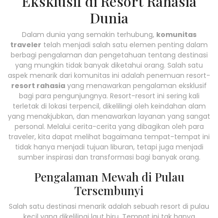
Eksklusif di Resort Rahasia
Dunia
Dalam dunia yang semakin terhubung,
komunitas
traveler
telah menjadi salah satu elemen penting dalam
berbagi pengalaman dan pengetahuan tentang destinasi
yang mungkin tidak banyak diketahui orang. Salah satu
aspek menarik dari komunitas ini adalah penemuan resort-
resort rahasia
yang menawarkan pengalaman eksklusif
bagi para pengunjungnya. Resort-resort ini sering kali
terletak di lokasi terpencil, dikelilingi oleh keindahan alam
yang menakjubkan, dan menawarkan layanan yang sangat
personal. Melalui cerita-cerita yang dibagikan oleh para
traveler, kita dapat melihat bagaimana tempat-tempat ini
tidak hanya menjadi tujuan liburan, tetapi juga menjadi
sumber inspirasi dan transformasi bagi banyak orang.
Pengalaman Mewah di Pulau
Tersembunyi
Salah satu destinasi menarik adalah sebuah resort di pulau
kecil yang dikelilingi laut biru. Tempat ini tak hanya