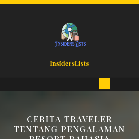
Skip
to
content
InsidersLists
Open
Button
CERITA TRAVELER
TENTANG PENGALAMAN
RESORT RAHASIA