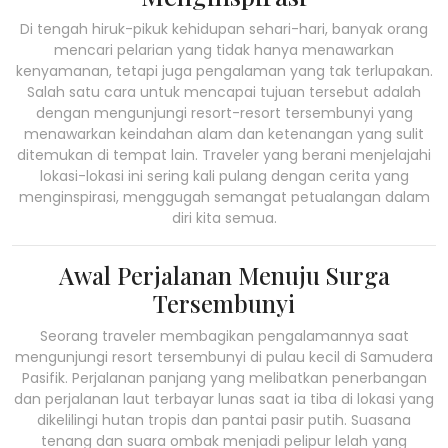
Di tengah hiruk-pikuk kehidupan sehari-hari, banyak orang
mencari pelarian yang tidak hanya menawarkan
kenyamanan, tetapi juga pengalaman yang tak terlupakan.
Salah satu cara untuk mencapai tujuan tersebut adalah
dengan mengunjungi resort-resort tersembunyi yang
menawarkan keindahan alam dan ketenangan yang sulit
ditemukan di tempat lain. Traveler yang berani menjelajahi
lokasi-lokasi ini sering kali pulang dengan cerita yang
menginspirasi, menggugah semangat petualangan dalam
diri kita semua.
Awal Perjalanan Menuju Surga
Tersembunyi
Seorang traveler membagikan pengalamannya saat
mengunjungi resort tersembunyi di pulau kecil di Samudera
Pasifik. Perjalanan panjang yang melibatkan penerbangan
dan perjalanan laut terbayar lunas saat ia tiba di lokasi yang
dikelilingi hutan tropis dan pantai pasir putih. Suasana
tenang dan suara ombak menjadi pelipur lelah yang