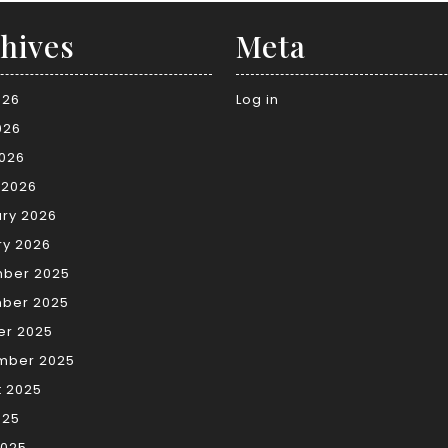
hives
Meta
026
Log in
026
2026
 2026
ry 2026
ry 2026
ber 2025
ber 2025
er 2025
mber 2025
t 2025
025
2025