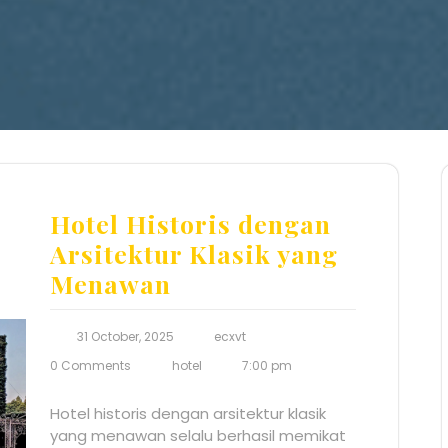
Hotel Historis dengan
Arsitektur Klasik yang
Menawan
31 October, 2025
ecxvt
0 Comments
hotel
7:00 pm
Hotel historis dengan arsitektur klasik
yang menawan selalu berhasil memikat