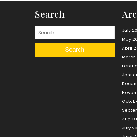
Search
Arc
July 2
May 2
April 
Search
March
Februa
Janua
Decem
Novem
Octob
Septe
Augus
July 2
June 