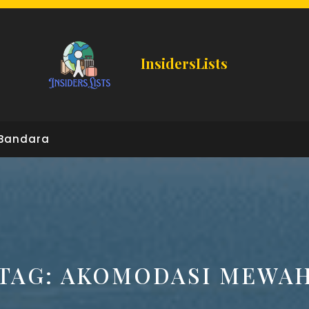
InsidersLists
Bandara
TAG:
AKOMODASI MEWA