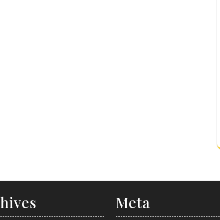
hives
Meta