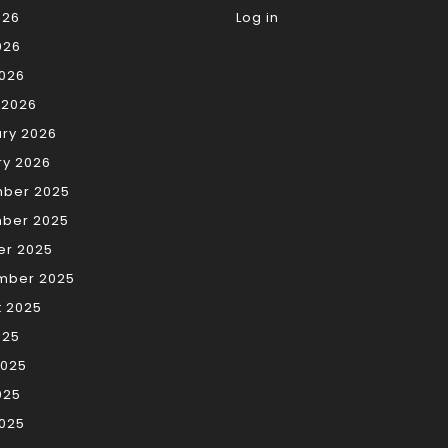
026
Log in
026
2026
 2026
ry 2026
ry 2026
ber 2025
ber 2025
er 2025
mber 2025
t 2025
025
2025
025
2025