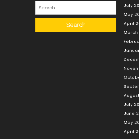
July 2
May 2
April 
Search
March
Februa
Janua
Decem
Novem
Octob
Septe
Augus
July 2
June 
May 2
April 