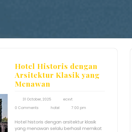
Hotel Historis dengan
Arsitektur Klasik yang
Menawan
31 October, 2025
ecxvt
0 Comments
hotel
7:00 pm
Hotel historis dengan arsitektur klasik
yang menawan selalu berhasil memikat