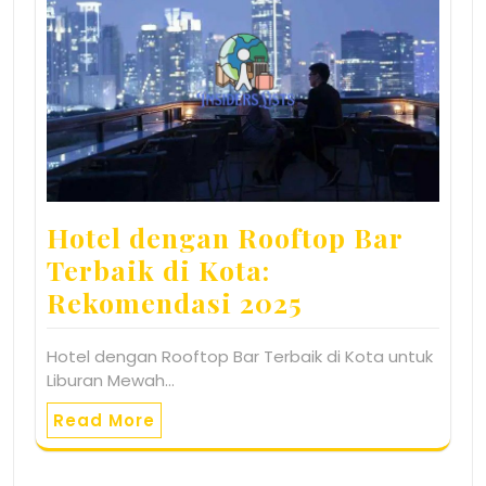
Hotel dengan Rooftop Bar
Terbaik di Kota:
Rekomendasi 2025
Hotel dengan Rooftop Bar Terbaik di Kota untuk
Liburan Mewah…
Read More