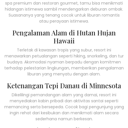
spa premium dan restoran gourmet, tamu bisa menikmati
hidangan istimewa sambil mendengarkan deburan ombak.
Suasananya yang tenang cocok untuk liburan romantis
atau perayaan istimewa.
Pengalaman Alam di Hutan Hujan
Hawaii
Terletak di kawasan tropis yang subur, resort ini
menawarkan petualangan seperti hiking, snorkeling, dan tur
budaya. Akomodasi nyaman berpadu dengan komitmen
terhadap pelestarian lingkungan, memberikan pengalaman
liburan yang menyatu dengan alam.
Ketenangan Tepi Danau di Minnesota
Dikelilingi pemandangan alam yang damai, resort ini
menyediakan kabin pribadi dan aktivitas santai seperti
memancing serta bersepeda. Cocok bagi pengunjung yang
ingin rehat dari kesibukan dan menikmati alam secara
sederhana namun berkesan.