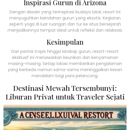
Inspirasi Gurun di Arizona
Dengan desain yang terinspirasi budaya lokal, resort ini
menyuguhkan keindahan gurun yang eksotis. Kegiatan
seperti yoga di luar ruangan dan tur ke situs bersejarah
menjadikannya tempat ideal untuk refleksi dan relaksasi.
Kesimpulan
Dari pantai tropis hingga lanskap gurun, resort-resort
eksklusif ini menawarkan keunikan dan kenyamanan
masing-masing. Setiap lokasi memberikan pengalaman
yang berbeda namun sama-sama meninggalkan kesan
mendalam bagi para pelancong.
Destinasi Mewah Tersembunyi:
Liburan Privat untuk Traveler Sejati