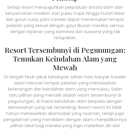
Setiap resort menyuguhkan perpaduan antara alam dan
kenyamanan modern. Dari pulau tropis hingga hutan lebat
dan gurun sunyi, para traveler dapat menemukan tempat
pelarian yang sesuai dengan gaya liburan mereka, semua
dengan layanan yang istimewa dan suasana yang tak
terlupakan.
Resort Tersembunyi di Pegunungan:
Temukan Keindahan Alam yang
Mewah
Di tengah hiruk-pikuk kehidupan sehari-hari, banyak traveler
sejati mencari tempat pelarian yang menawarkan
ketenangan dan keindahan alam yang memukau. Salah
satu pilihan yang menarik adalah resort tersembunyi di
pegunungan, di mana keindahan alam berpadu dengan
kemewahan yang tak tertandingi. Resort-resort ini tidak
hanya menawarkan akomodasi yang nyaman, tetapi juga
pengalaman yang mendalam dengan alam, menjadikannya
pilihan ideal bagi mereka yang ingin melarikan diri dari