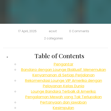
17 April, 2025
ecxvt
0 Comments
2 categories
Table of Contents
Pengantar
Bandara dengan Lounge Eksklusif: Menemukan
Kenyamanan di Setiap Perjalanan
Rekomendasi Lounge VIP Amerika dengan
Pelayanan Kelas Dunia
Lounge Bandara Terbaik di Amerika:
Pengalaman Mewah yang Tak Terlupakan
Pertanyaan dan jawaban
Kesimpulan