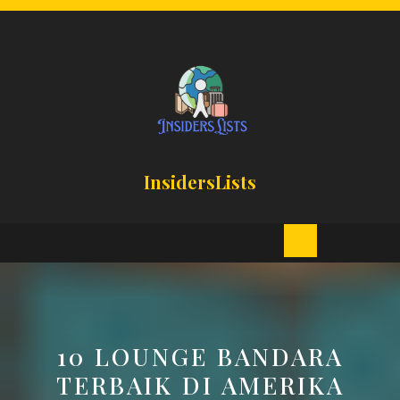
Skip
to
content
InsidersLists
Open
Button
10 LOUNGE BANDARA
TERBAIK DI AMERIKA