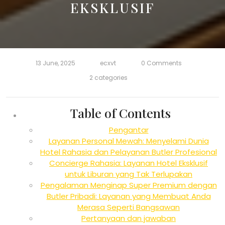
EKSKLUSIF
13 June, 2025
ecxvt
0 Comments
2 categories
Table of Contents
Pengantar
Layanan Personal Mewah: Menyelami Dunia
Hotel Rahasia dan Pelayanan Butler Profesional
Concierge Rahasia: Layanan Hotel Eksklusif
untuk Liburan yang Tak Terlupakan
Pengalaman Menginap Super Premium dengan
Butler Pribadi: Layanan yang Membuat Anda
Merasa Seperti Bangsawan
Pertanyaan dan jawaban