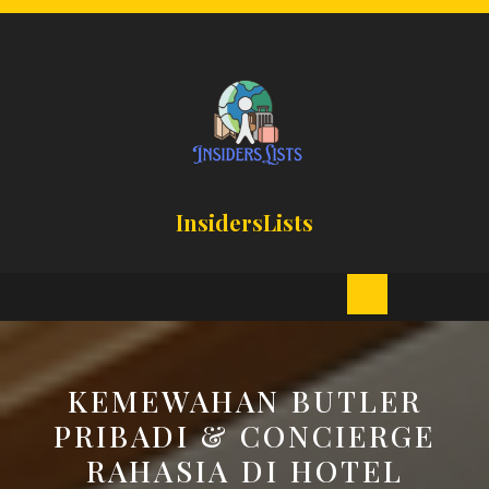
Skip
to
content
InsidersLists
Open
Button
KEMEWAHAN BUTLER
PRIBADI & CONCIERGE
RAHASIA DI HOTEL