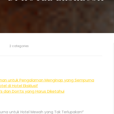
2 categories
alanan untuk Pengalaman Menginap yang Sempurna
l di Hotel Eksklusif
’s dan Don’ts yang Harus Diketahui
purna untuk Hotel Mewah yang Tak Terlupakan!”