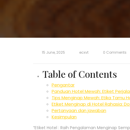
15 June, 2025
ecxvt
0 Comments
Table of Contents
Pengantar
Panduan Hotel Mewah: Etiket Perj
Tips Menginap Mewah: Etika Tamu Hote
Etiket Menginap di Hotel Rahasia: Do
Pertanyaan dan jawaban
Kesimpulan
“Etiket Hotel : Raih Pengalaman Menginap Sem